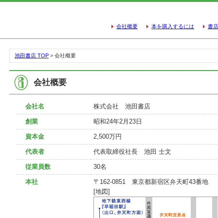
会社概要
本を購入するには
書
池田書店 TOP
> 会社概要
会社概要
会社名
株式会社 池田書店
創業
昭和24年2月23日
資本金
2,500万円
代表者
代表取締役社長 池田 士文
従業員数
30名
本社
〒162-0851 東京都新宿区弁天町43番地
[地図]