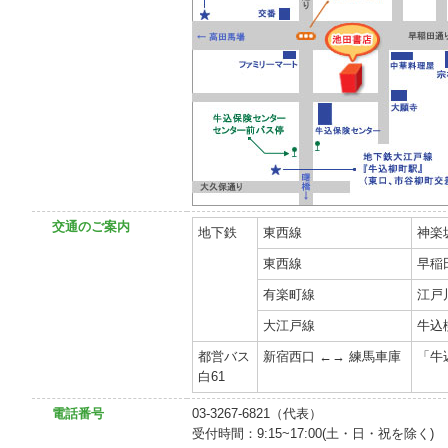
交通のご案内
地下鉄
東西線
神楽
東西線
早稲
有楽町線
江戸
大江戸線
牛込
都営バス
新宿西口 ←→ 練馬車庫
「牛
白61
電話番号
03-3267-6821（代表）
受付時間：9:15~17:00(土・日・祝を除く)